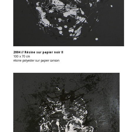
2004 // Résine sur papier noir II
100 x 70 cm
résine polyester sur papier canson