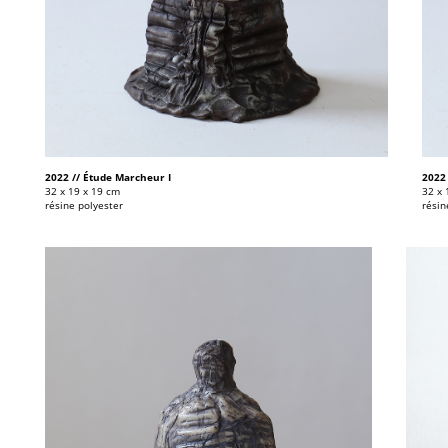
2022 // Étude Marcheur I
2022
32 x 19 x 19 cm
32 x 
résine polyester
résin