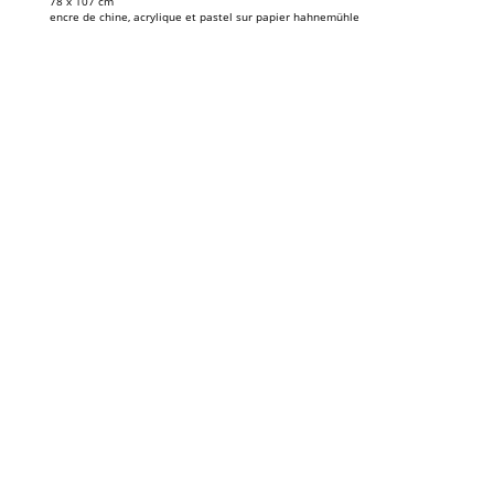
78 x 107 cm
encre de chine, acrylique et pastel sur papier hahnemühle