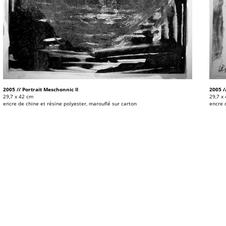
2005 // Portrait Meschonnic II
2005 /
29,7 x 42 cm
29,7 x
encre de chine et résine polyester, marouflé sur carton
encre 