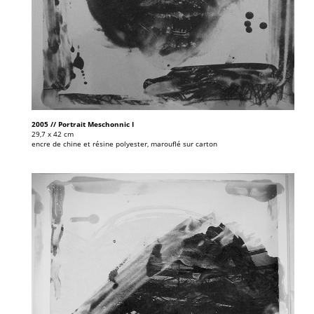
2005 // Portrait Meschonnic I
29,7 x 42 cm
encre de chine et résine polyester, marouflé sur carton