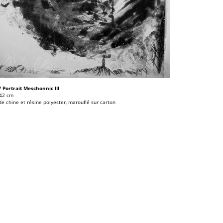
/ Portrait Meschonnic III
 42 cm
de chine et résine polyester, marouflé sur carton